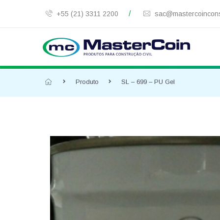
/
+55 (21) 3311 2200
sac@mastercoincons
Produto
SL – 699 – PU Gel