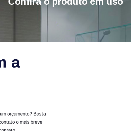
Confira o produto em uso
m a
tar um orçamento? Basta
contato o mais breve
contato.