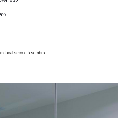
o%):
≥ 20
200
 local seco e à sombra.