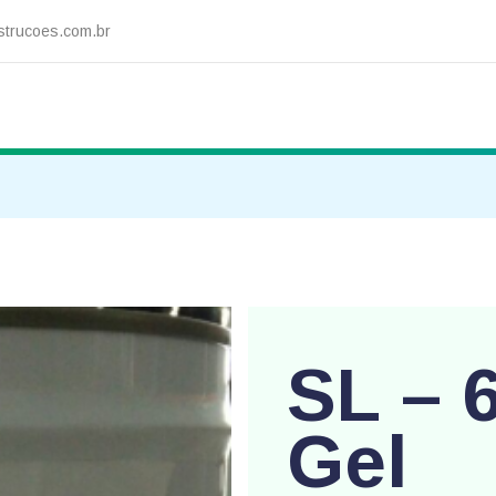
trucoes.com.br
SL – 
Gel