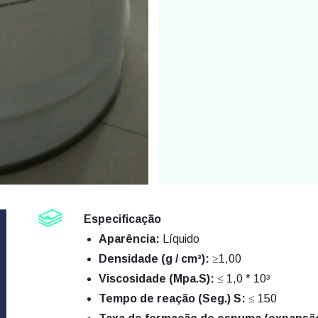
Especificação
Aparência:
Líquido
Densidade (g / cm³):
≥1,00
Viscosidade (Mpa.S):
≤ 1,0 * 10³
Tempo de reação (Seg.) S:
≤ 150