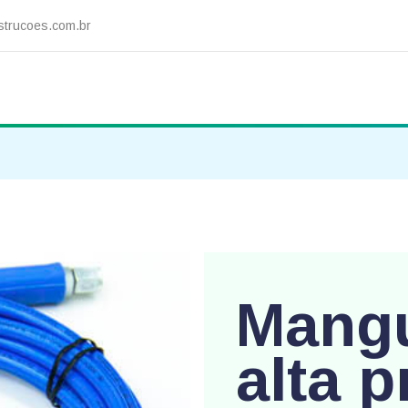
trucoes.com.br
Mangu
alta 