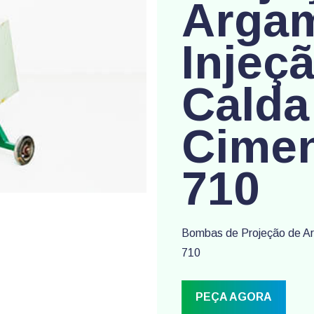
Arga
Injeç
Calda
Cimen
710
Bombas de Projeção de Ar
710
PEÇA AGORA